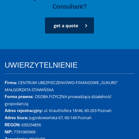
Consultant?
get a quote
UWIERZYTELNIENIE
CENTRUM UBEZPIECZENIOWO-FINANSOWE „SUKURS”
Firma:
MAŁGORZATA STAWIŃSKA
OSOBA FIZYCZNA prowadząca działalność
Forma prawna:
gospodarczą
ul. Krauthofera 18/46, 60-203 Poznań
Adres rejestracyjny:
Jugosłowiańska 67, 60-149 Poznań
Adres biura:
630254856
REGON:
7791085969
NIP:
48169/96