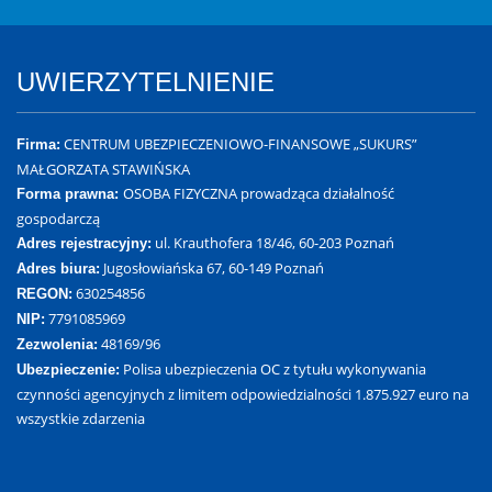
UWIERZYTELNIENIE
CENTRUM UBEZPIECZENIOWO-FINANSOWE „SUKURS”
Firma:
MAŁGORZATA STAWIŃSKA
OSOBA FIZYCZNA prowadząca działalność
Forma prawna:
gospodarczą
ul. Krauthofera 18/46, 60-203 Poznań
Adres rejestracyjny:
Jugosłowiańska 67, 60-149 Poznań
Adres biura:
630254856
REGON:
7791085969
NIP:
48169/96
Zezwolenia:
Polisa ubezpieczenia OC z tytułu wykonywania
Ubezpieczenie:
czynności agencyjnych z limitem odpowiedzialności 1.875.927 euro na
wszystkie zdarzenia