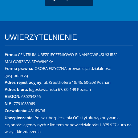
UWIERZYTELNIENIE
CENTRUM UBEZPIECZENIOWO-FINANSOWE „SUKURS”
Firma:
MAŁGORZATA STAWIŃSKA
OSOBA FIZYCZNA prowadząca działalność
Forma prawna:
gospodarczą
ul. Krauthofera 18/46, 60-203 Poznań
Adres rejestracyjny:
Jugosłowiańska 67, 60-149 Poznań
Adres biura:
630254856
REGON:
7791085969
NIP:
48169/96
Zezwolenia:
Polisa ubezpieczenia OC z tytułu wykonywania
Ubezpieczenie:
czynności agencyjnych z limitem odpowiedzialności 1.875.927 euro na
wszystkie zdarzenia