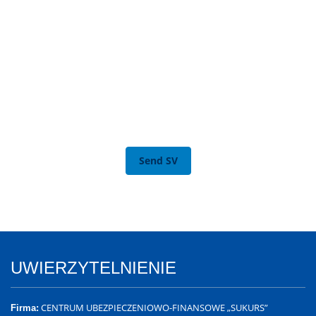
JOIN TO OUR TEAM
We are looking for proactive professionals with extensive
business expertise and a high level of personal involvement
to join our team. Send your CV now.
Send SV
UWIERZYTELNIENIE
CENTRUM UBEZPIECZENIOWO-FINANSOWE „SUKURS”
Firma: