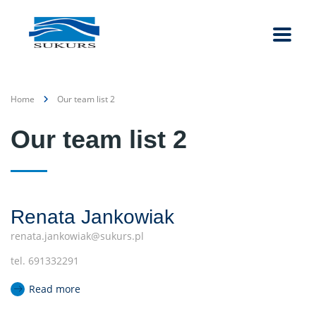
Home
Our team list 2
Our team list 2
Renata Jankowiak
renata.jankowiak@sukurs.pl
tel. 691332291
Read more